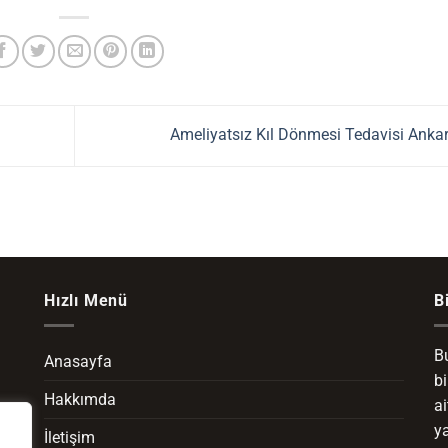
Ameliyatsız Kıl Dönmesi Tedavisi Anka
Hızlı Menü
B
Bu
Anasayfa
b
Hakkımda
ai
ya
İletişim