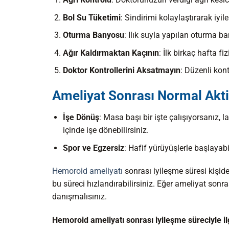
Bol Su Tüketimi
: Sindirimi kolaylaştırarak iyi
Oturma Banyosu
: Ilık suyla yapılan oturma ban
Ağır Kaldırmaktan Kaçının
: İlk birkaç hafta f
Doktor Kontrollerini Aksatmayın
: Düzenli kon
Ameliyat Sonrası Normal Akti
İşe Dönüş
: Masa başı bir işte çalışıyorsanız, l
içinde işe dönebilirsiniz.
Spor ve Egzersiz
: Hafif yürüyüşlerle başlayabi
Hemoroid ameliyatı
sonrası iyileşme süresi kişid
bu süreci hızlandırabilirsiniz. Eğer ameliyat sonra
danışmalısınız.
Hemoroid ameliyatı sonrası iyileşme süreciyle ilgil