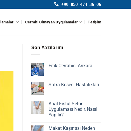
+90 850 474 36 06
lamaları
Cerrahi Olmayan Uygulamalar
İletişim
Son Yazılarım
Fıtık Cerrahisi Ankara
Yorum
yok
Fıtık
Cerrahisi
Safra Kesesi Hastalıkları
Ankara
Yorum
yok
Safra
Kesesi
Anal Fistül Seton
Hastalıkları
Uygulaması Nedir, Nasıl
Yapılır?
Yorum
yok
Makat Kaşıntısı Neden
Anal