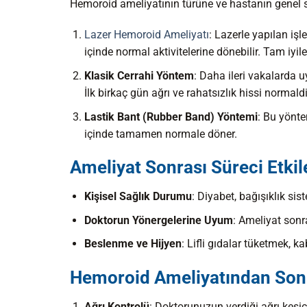
Hemoroid ameliyatının türüne ve hastanın genel sa
Lazer Hemoroid Ameliyatı
: Lazerle yapılan iş
içinde normal aktivitelerine dönebilir. Tam iyil
Klasik Cerrahi Yöntem
: Daha ileri vakalarda u
İlk birkaç gün ağrı ve rahatsızlık hissi normaldi
Lastik Bant (Rubber Band) Yöntemi
: Bu yönte
içinde tamamen normale döner.
Ameliyat Sonrası Süreci Etkil
Kişisel Sağlık Durumu
: Diyabet, bağışıklık sis
Doktorun Yönergelerine Uyum
: Ameliyat sonr
Beslenme ve Hijyen
: Lifli gıdalar tüketmek, k
Hemoroid Ameliyatından Sonr
Ağrı Kontrolü
: Doktorunuzun verdiği ağrı kesici