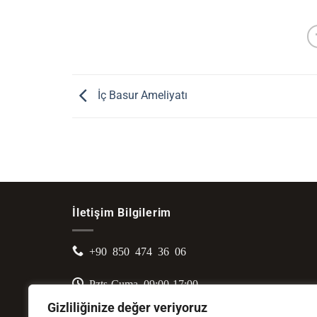
İç Basur Ameliyatı
İletişim Bilgilerim
+90 850 474 36 06
Pzts-Cuma 09:00-17:00
Gizliliğinize değer veriyoruz
Ankara Bilkent Şehir Hastanesi (Üniversiteler