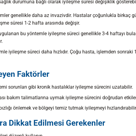
ğlık durumuna bağlı olarak iyileşme süresi değişiklik gösterebil
lemler genellikle daha az invazivdir. Hastalar çoğunlukla birkaç g
eşme süresi 1-2 hafta arasında değişir.
ygulanan bu yöntemle iyileşme süreci genellikle 3-4 haftayı bulab
r.
mle iyileşme süreci daha hızlıdır. Çoğu hasta, işlemden sonraki 
eyen Faktörler
temi sorunları gibi kronik hastalıklar iyileşme sürecini uzatabilir.
ası bakım talimatlarına uymak iyileşme sürecini doğrudan etkiler
abızlığı önlemek ve bölgeyi temiz tutmak iyileşmeyi hızlandırabilir
a Dikkat Edilmesi Gerekenler
leri düzenli kullanın.