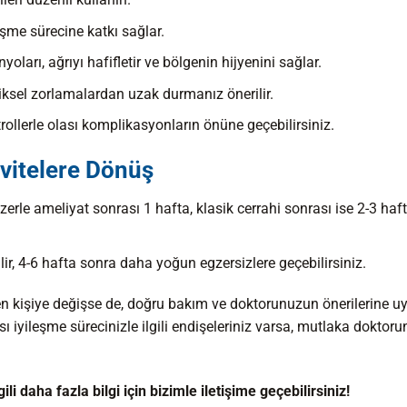
leşme sürecine katkı sağlar.
yoları, ağrıyı hafifletir ve bölgenin hijyenini sağlar.
iziksel zorlamalardan uzak durmanız önerilir.
trollerle olası komplikasyonların önüne geçebilirsiniz.
vitelere Dönüş
azerle ameliyat sonrası 1 hafta, klasik cerrahi sonrası ise 2-3 haf
lir, 4-6 hafta sonra daha yoğun egzersizlere geçebilirsiniz.
en kişiye değişse de, doğru bakım ve doktorunuzun önerilerine u
sı iyileşme sürecinizle ilgili endişeleriniz varsa, mutlaka doktor
i daha fazla bilgi için bizimle iletişime geçebilirsiniz!