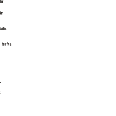
ir:
ün
ilir.
1 hafta
.
.