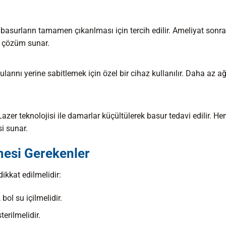
basurların tamamen çıkarılması için tercih edilir. Ameliyat sonra
cı çözüm sunar.
arını yerine sabitlemek için özel bir cihaz kullanılır. Daha az ağr
zer teknolojisi ile damarlar küçültülerek basur tedavi edilir. H
i sunar.
mesi Gerekenler
ikkat edilmelidir:
 bol su içilmelidir.
erilmelidir.