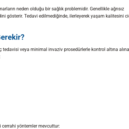
arların neden olduğu bir sağlık problemidir. Genellikle ağrısız
dini gösterir. Tedavi edilmediğinde, ilerleyerek yaşam kalitesini c
erekir?
laç tedavisi veya minimal invaziv prosedürlerle kontrol altına alınab
:
li cerrahi yöntemler mevcuttur: