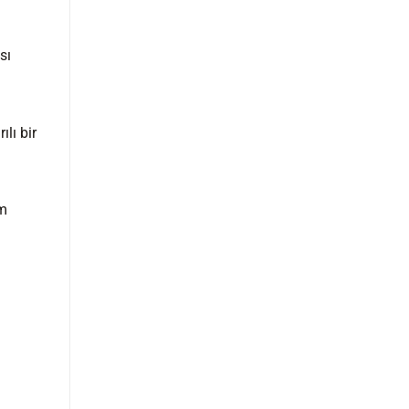
sı
ılı bir
em