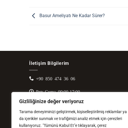
Basur Ameliyatı Ne Kadar Sürer?
İletişim Bilgilerim
+90 850 474 36 06
Pzts-Cuma 09:00-17:00
Gizliliğinize değer veriyoruz
Ankara Bilkent Şehir Hastanesi (Üniversiteler
Mahallesi 1604. Cadde No: 9 Çankaya/ANKARA)
Tarama deneyiminizi geliştirmek, kişiselleştirilmiş reklamlar ya
da içerikler sunmak ve trafiğimizi analiz etmek için çerezleri
kullanıyoruz. "Tümünü Kabul Et"e tıklayarak, çerez