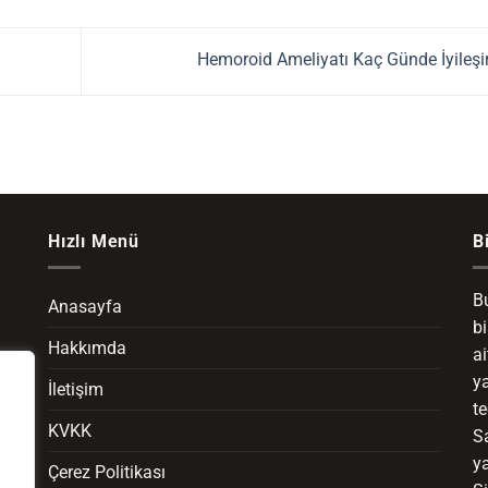
Hemoroid Ameliyatı Kaç Günde İyileşi
Hızlı Menü
B
Bu
Anasayfa
b
Hakkımda
ai
ya
İletişim
te
KVKK
Sa
y
Çerez Politikası