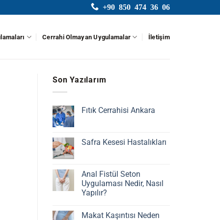
+90 850 474 36 06
lamaları
Cerrahi Olmayan Uygulamalar
İletişim
Son Yazılarım
Fıtık Cerrahisi Ankara
Yorum
yok
Fıtık
Cerrahisi
Safra Kesesi Hastalıkları
Ankara
Yorum
yok
Safra
Kesesi
Anal Fistül Seton
Hastalıkları
Uygulaması Nedir, Nasıl
Yapılır?
Yorum
yok
Makat Kaşıntısı Neden
Anal