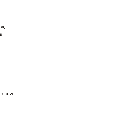
 ve
ra
m tarzı